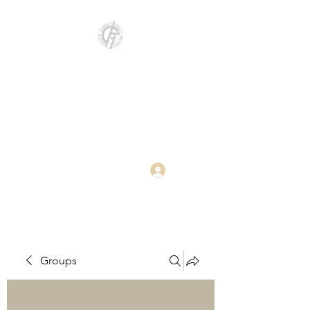
Katedra za
elektroenergetiku i
primenjeno softversko
inženjerstvo
Log In
Groups