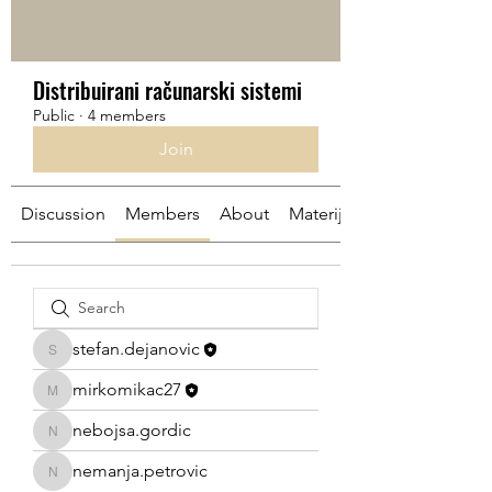
Distribuirani računarski sistemi
Public
·
4 members
Join
Discussion
Members
About
Materijali
stefan.dejanovic
stefan.dejanovic
mirkomikac27
mirkomikac27
nebojsa.gordic
nebojsa.gordic
nemanja.petrovic
nemanja.petrovic