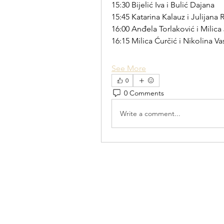
15:30 Bijelić Iva i Bulić Dajana
15:45 Katarina Kalauz i Julijana R
16:00 Anđela Torlaković i Milica
16:15 Milica Ćurčić i Nikolina Va
See More
0
0 Comments
Write a comment...