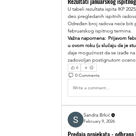
Rezultati januarskog ispitno
U tabeli rezultata ispita IKP 2025
deo pregledanih ispitnih radova
Određen broj radova neće biti p
februarskog ispitnog termina. 
Važna napomena:  Prijavom febr
u ovom roku (u slučaju da je st
daje mogućnost da se izađe na isp
zadovoljan postignutom ocen
0
0 Comments
Write a comment...
Sandra Brkić
February 9, 2026
Predaja projekata - odbrana