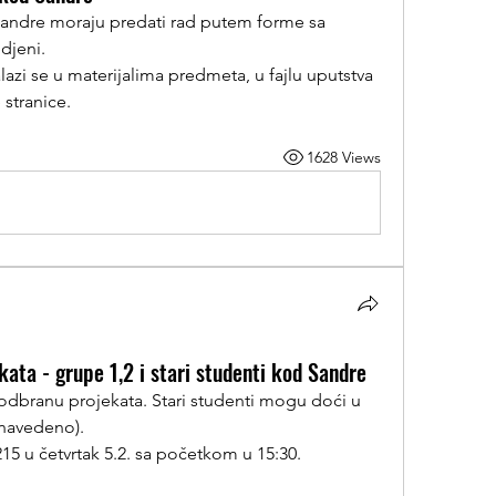
Svi studenti koji su branili kod Sandre moraju predati rad putem forme sa 
edjeni.
azi se u materijalima predmeta, u fajlu uputstva 
 stranice.
1628 Views
ata - grupe 1,2 i stari studenti kod Sandre
 odbranu projekata. Stari studenti mogu doći u 
 navedeno).
5 u četvrtak 5.2. sa početkom u 15:30.