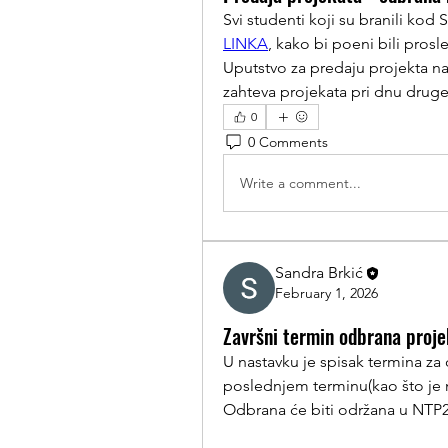
LINKA
, kako bi poeni bili prosl
Uputstvo za predaju projekta nal
zahteva projekata pri dnu druge
0
0 Comments
Write a comment...
Sandra Brkić
February 1, 2026
Završni termin odbrana projek
U nastavku je spisak termina za
poslednjem terminu(kao što je
Odbrana će biti održana u NTP21