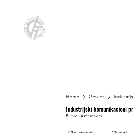
Katedra za elektroenergetiku i p
Početna
O Katedri
Novosti
Nastava
Naučno-istraživ
Home
Groups
Industri
Industrijski komunikacioni p
Public
·
4 members
Obavestenja
Clanovi