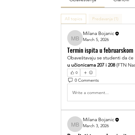
All topics
Predavanja (1)
Milana Bojanic
March 5, 2026
Milana Bojanic
Termin ispita u februarskom
Obaveštavaju se studenti da će i
u učionicama 207 i 208 
(FTN Nas
0
0 Comments
Write a comment...
Milana Bojanic
March 3, 2026
Milana Bojanic