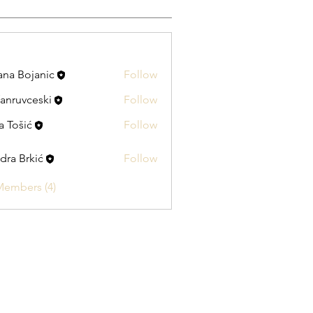
ana Bojanic
Follow
ojanic
fanruvceski
Follow
vceski
a Tošić
Follow
ić
dra Brkić
Follow
Members (4)