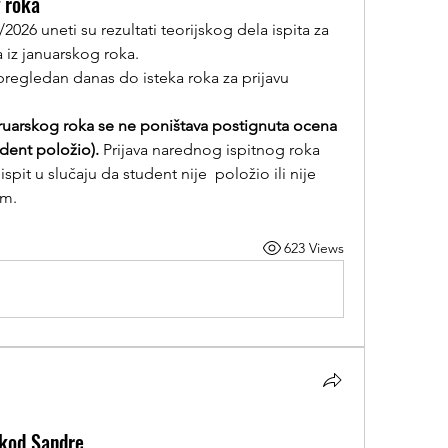
g roka
/2026 uneti su rezultati teorijskog dela ispita za 
 iz januarskog roka. 
regledan danas do isteka roka za prijavu 
uarskog roka se ne poništava postignuta ocena 
udent položio).
 Prijava narednog ispitnog roka 
it u slučaju da student nije  položio ili nije 
om.
623 Views
 kod Sandre