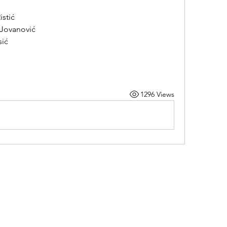
istić
 Jovanović
sić
1296 Views