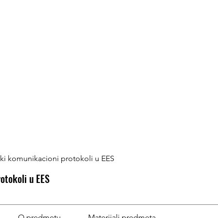
rimenjeno softversko inženjerstvo
ački rad
Saradnja sa privredom
Smart Grid Lab
O studijskim mo
jski komunikacioni protokoli u EES
rotokoli u EES
O predmetu
Materijali predmeta