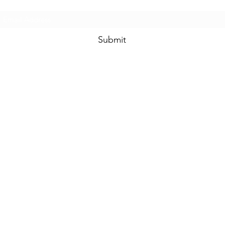
Subscribe Form
Submit
 za elektroenergetiku i primenjeno softversko inženjerstvo. Proudly c