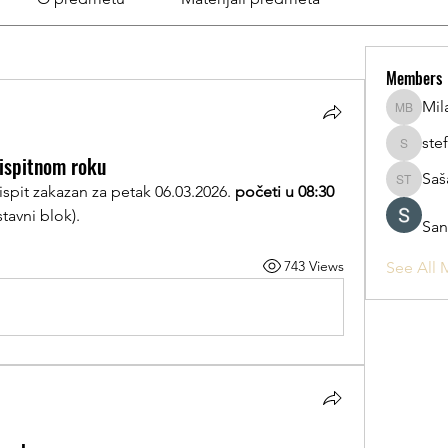
Members
Mil
Milana B
ste
stefanru
 ispitnom roku
Saš
Saša Toš
spit zakazan za petak 06.03.2026. 
početi u 08:30 
tavni blok).
San
743 Views
See All 